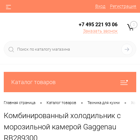
Вход
Регистрация
+7 495 221 93 06
0
Заказать звонок
Каталог товаров
•
•
•
Главная страница
Каталог товаров
Техника для кухни
Холо
Комбинированный холодильник с
морозильной камерой Gaggenau
RB289300