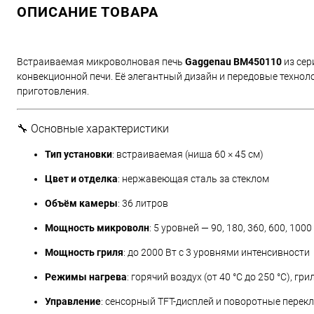
ОПИСАНИЕ ТОВАРА
Встраиваемая микроволновая печь
Gaggenau BM450110
из сер
конвекционной печи. Её элегантный дизайн и передовые техно
приготовления.​
🔧 Основные характеристики
Тип установки
: встраиваемая (ниша 60 × 45 см)
Цвет и отделка
: нержавеющая сталь за стеклом
Объём камеры
: 36 литров
Мощность микроволн
: 5 уровней — 90, 180, 360, 600, 1000
Мощность гриля
: до 2000 Вт с 3 уровнями интенсивности
Режимы нагрева
: горячий воздух (от 40 °C до 250 °C), г
Управление
: сенсорный TFT-дисплей и поворотные перек