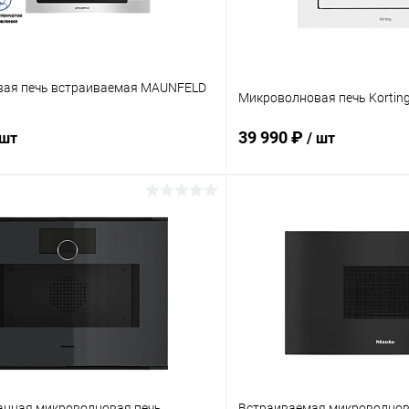
ая печь встраиваемая MAUNFELD
Микроволновая печь Korting
39 990 ₽
 шт
/ шт
В корзину
В корз
ик
Сравнение
Купить в 1 клик
ое
В наличии
В избранное
нная микроволновая печь
Встраиваемая микроволнова