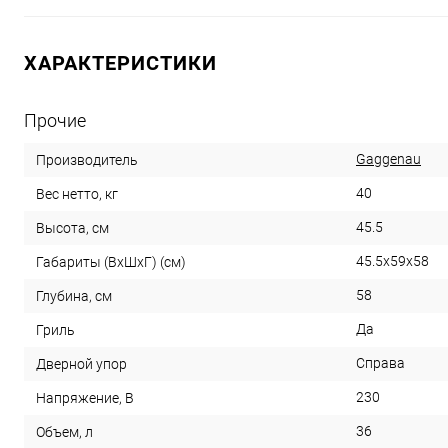
ХАРАКТЕРИСТИКИ
Прочие
Gaggenau
Производитель
40
Вес нетто, кг
45.5
Высота, см
45.5х59х58
Габариты (ВхШхГ) (cм)
58
Глубина, см
Да
Гриль
Справа
Дверной упор
230
Напряжение, В
36
Объем, л