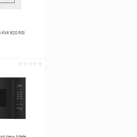
 KMI 820 RSI
ину
Сравнение
В наличии
я печь Miele