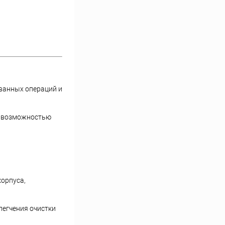
ванных операций и
с возможностью
корпуса,
егчения очистки​