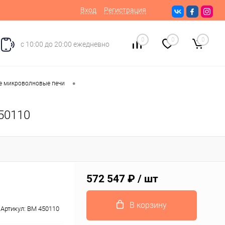
Вход
Регистрация
0
0
0
с 10:00 до 20:00 ежедневно
•
е микроволновые печи
50110
572 547 ₽
/ шт
В корзину
Артикул:
BM 450110