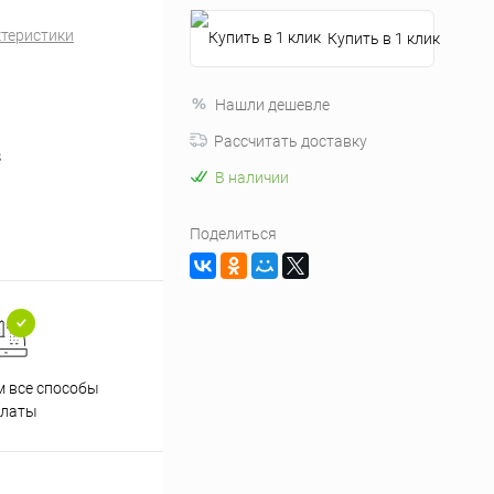
ктеристики
Купить в 1 клик
Нашли дешевле
Рассчитать доставку
8
В наличии
Поделиться
 все способы
Принимаем заказы на сайте
Проф
платы
круглосуточно