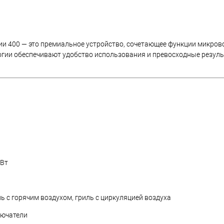
ии 400 — это премиальное устройство, сочетающее функции микрово
логии обеспечивают удобство использования и превосходные резул
 Вт
риль с горячим воздухом, гриль с циркуляцией воздуха
лючатели