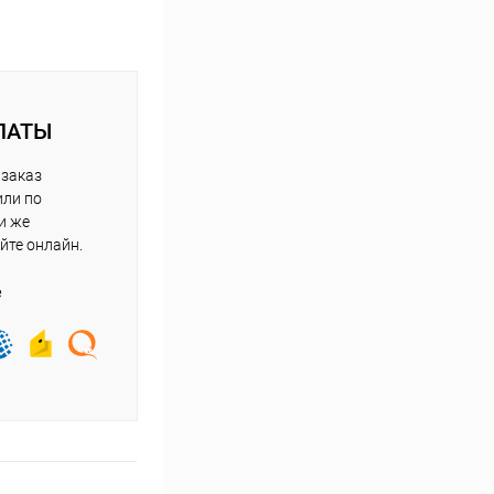
ЛАТЫ
 заказ
или по
и же
йте онлайн.
е