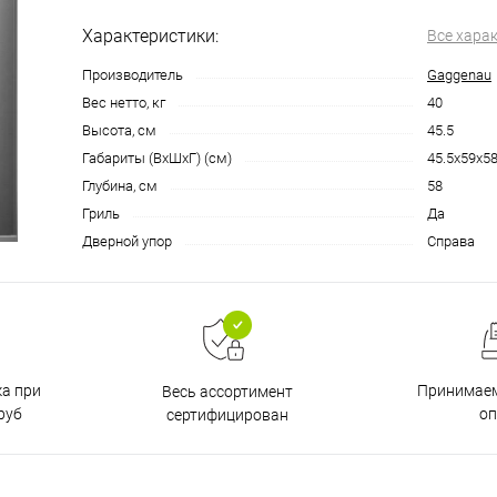
Характеристики:
Все хара
Производитель
Gaggenau
Вес нетто, кг
40
Высота, см
45.5
Габариты (ВхШхГ) (cм)
45.5х59х5
Глубина, см
58
Гриль
Да
Дверной упор
Справа
ка при
Принимаем
Весь ассортимент
руб
о
сертифицирован