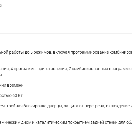
а
ьной работы до 5 режимов, включая программирование комбиниро
ания, 4 программы приготовления, 7 комбинированных программ 
в
омии времени
остью 60 Вт
ем, тройная блокировка дверцы, защита от перегрева, охлаждение 
амическим дном и каталитическим покрытием задней стенки для обл