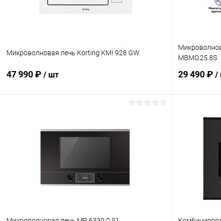
Микроволнов
Микроволновая печь Korting KMI 928 GW
MBMO.25.8S
47 990 ₽
29 490 ₽
/ шт
/
В корзину
Купить в 1 клик
Сравнение
Купить в 1 кл
В избранное
В наличии
В избранн
Микроволновая печь MR 6330.0 S1
Комбинирова