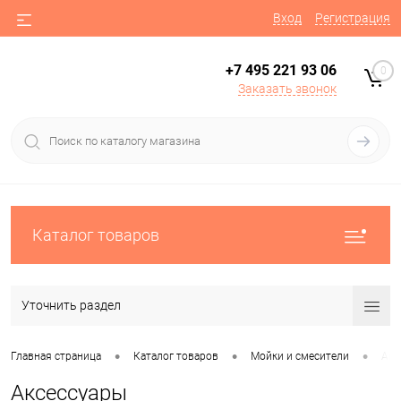
Вход
Регистрация
+7 495 221 93 06
0
Заказать звонок
Каталог товаров
Уточнить раздел
•
•
•
Главная страница
Каталог товаров
Мойки и смесители
Акс
Аксессуары