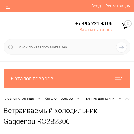
Вход
Регистрация
+7 495 221 93 06
0
Заказать звонок
Каталог товаров
•
•
•
Главная страница
Каталог товаров
Техника для кухни
Холо
Встраиваемый холодильник
Gaggenau RC282306