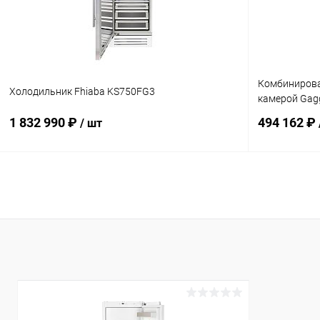
Комбинирова
Холодильник Fhiaba KS750FG3
камерой Gag
1 832 990 ₽
494 162 ₽
/ шт
В корзину
Купить в 1 клик
Сравнение
Купить в 1 кл
В избранное
Под заказ
В избранн