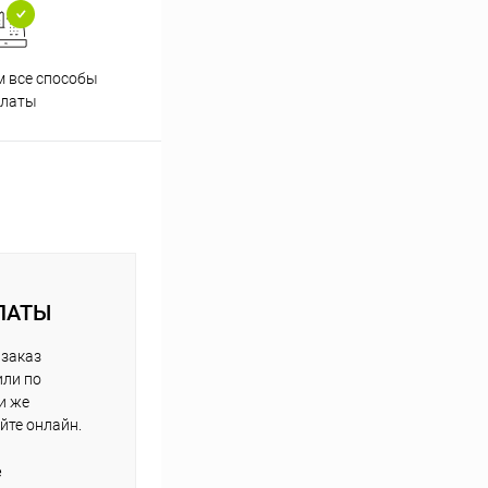
 все способы
Принимаем заказы на сайте
Проф
платы
круглосуточно
ЛАТЫ
 заказ
или по
и же
йте онлайн.
е