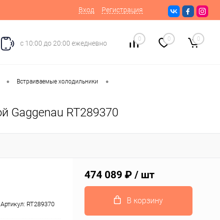
Вход
Регистрация
0
0
0
с 10:00 до 20:00 ежедневно
•
•
Встраиваемые холодильники
ой Gaggenau RT289370
474 089 ₽
/ шт
В корзину
Артикул:
RT289370