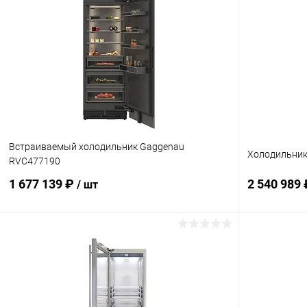
В корзину
Купить в 1 клик
Сравнение
Купить в 1 кл
В избранное
В наличии
В избранн
Встраиваемый холодильник Gaggenau
Холодильник 
RVC477190
1 677 139 ₽
2 540 989
/ шт
В корзину
Купить в 1 клик
Сравнение
Купить в 1 кл
В избранное
Под заказ
В избранн