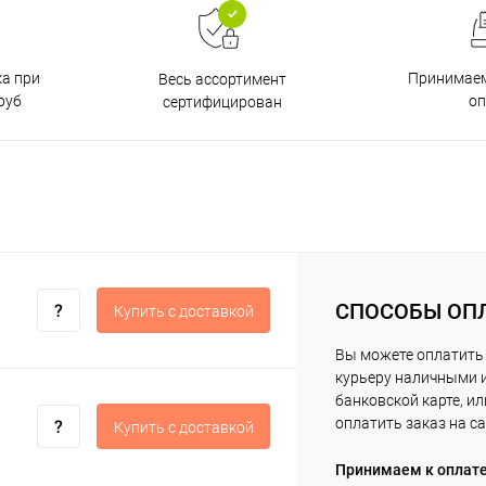
ка при
Принимаем
Весь ассортимент
руб
о
сертифицирован
СПОСОБЫ ОП
Купить c доставкой
Вы можете оплатить
курьеру наличными 
банковской карте, ил
оплатить заказ на са
Купить c доставкой
Принимаем к оплат