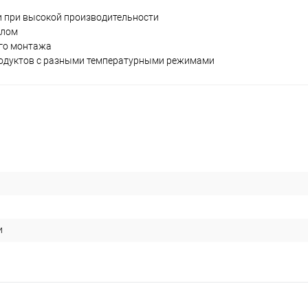
 при высокой производительности
клом
го монтажа
родуктов с разными температурными режимами
и