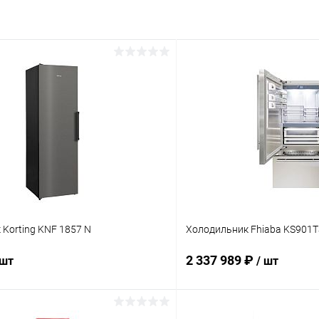
Korting KNF 1857 N
Холодильник Fhiaba KS901TS
2 337 989 ₽
 шт
/ шт