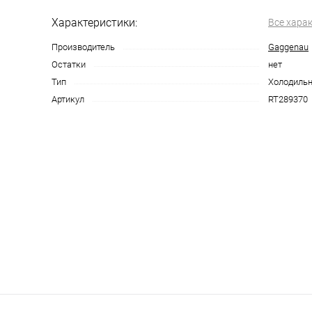
Характеристики:
Все хара
Производитель
Gaggenau
Остатки
нет
Тип
Холодиль
Артикул
RT289370