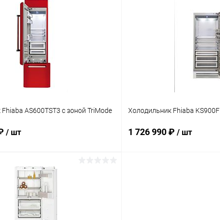
В корзину
В корз
ик
Сравнение
Купить в 1 клик
ое
В наличии
В избранное
Fhiaba AS600TST3 с зоной TriMode
Холодильник Fhiaba KS900
 ₽
1 726 990 ₽
/ шт
/ шт
В корзину
В корз
ик
Сравнение
Купить в 1 клик
ое
Под заказ
В избранное